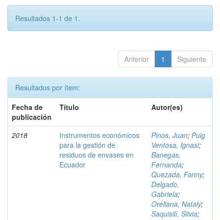
Resultados 1-1 de 1.
Anterior
1
Siguiente
Resultados por ítem:
Fecha de
Título
Autor(es)
publicación
2018
Instrumentos económicos
Pinos, Juan
;
Puig
para la gestión de
Ventosa, Ignasi
;
residuos de envases en
Banegas,
Ecuador
Fernanda
;
Quezada, Fanny
;
Delgado,
Gabriela
;
Orellana, Nataly
;
Saquisilí, Silvia
;