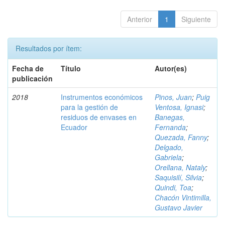
Anterior
1
Siguiente
Resultados por ítem:
Fecha de
Título
Autor(es)
publicación
2018
Instrumentos económicos
Pinos, Juan
;
Puig
para la gestión de
Ventosa, Ignasi
;
residuos de envases en
Banegas,
Ecuador
Fernanda
;
Quezada, Fanny
;
Delgado,
Gabriela
;
Orellana, Nataly
;
Saquisilí, Silvia
;
Quindi, Toa
;
Chacón Vintimilla,
Gustavo Javier