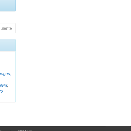
guiente
negas,
ilvia
;
vo