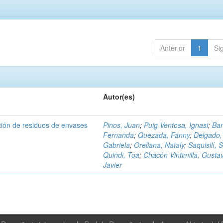
Anterior
1
Si
Autor(es)
tión de residuos de envases
Pinos, Juan
;
Puig Ventosa, Ignasi
;
Ba
Fernanda
;
Quezada, Fanny
;
Delgado,
Gabriela
;
Orellana, Nataly
;
Saquisilí, S
Quindi, Toa
;
Chacón Vintimilla, Gusta
Javier