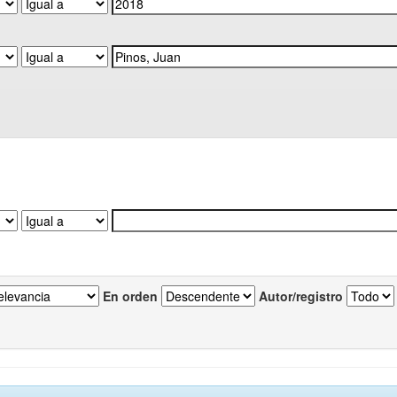
En orden
Autor/registro