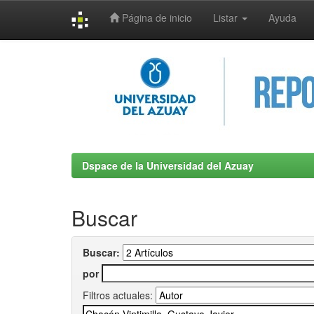
Página de inicio
Listar
Ayuda
Skip
navigation
Dspace de la Universidad del Azuay
Buscar
Buscar:
por
Filtros actuales: