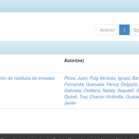
Anterior
1
Si
Autor(es)
tión de residuos de envases
Pinos, Juan
;
Puig Ventosa, Ignasi
;
Ba
Fernanda
;
Quezada, Fanny
;
Delgado,
Gabriela
;
Orellana, Nataly
;
Saquisilí, S
Quindi, Toa
;
Chacón Vintimilla, Gusta
Javier