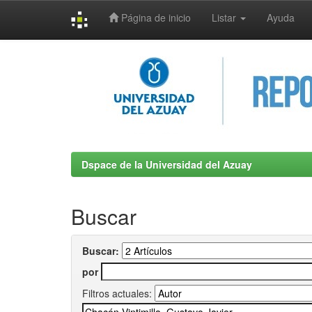
Página de inicio
Listar
Ayuda
Skip
navigation
Dspace de la Universidad del Azuay
Buscar
Buscar:
por
Filtros actuales: