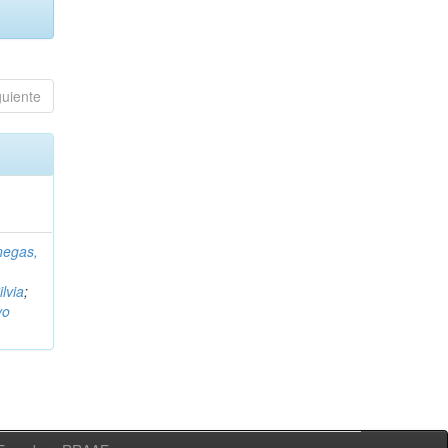
guiente
negas,
ilvia
;
vo