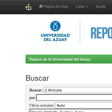
Página de inicio
Listar
Ayuda
Skip
navigation
Dspace de la Universidad del Azuay
Buscar
Buscar:
por
Filtros actuales: