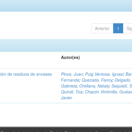
Anterior
1
Si
Autor(es)
tión de residuos de envases
Pinos, Juan
;
Puig Ventosa, Ignasi
;
Ba
Fernanda
;
Quezada, Fanny
;
Delgado,
Gabriela
;
Orellana, Nataly
;
Saquisilí, S
Quindi, Toa
;
Chacón Vintimilla, Gusta
Javier