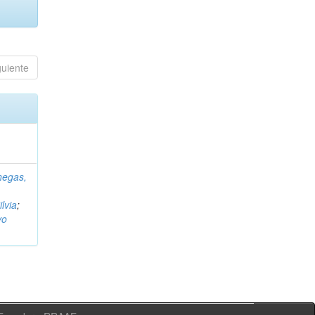
guiente
negas,
ilvia
;
vo