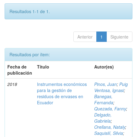
Resultados 1-1 de 1.
Anterior
1
Siguiente
Resultados por ítem:
Fecha de
Título
Autor(es)
publicación
2018
Instrumentos económicos
Pinos, Juan
;
Puig
para la gestión de
Ventosa, Ignasi
;
residuos de envases en
Banegas,
Ecuador
Fernanda
;
Quezada, Fanny
;
Delgado,
Gabriela
;
Orellana, Nataly
;
Saquisilí, Silvia
;