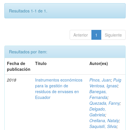
Resultados 1-1 de 1.
Anterior
1
Siguiente
Resultados por ítem:
Fecha de
Título
Autor(es)
publicación
2018
Instrumentos económicos
Pinos, Juan
;
Puig
para la gestión de
Ventosa, Ignasi
;
residuos de envases en
Banegas,
Ecuador
Fernanda
;
Quezada, Fanny
;
Delgado,
Gabriela
;
Orellana, Nataly
;
Saquisilí, Silvia
;