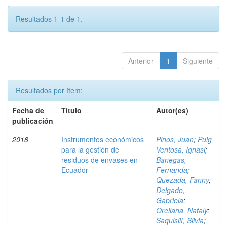
Resultados 1-1 de 1.
Anterior
1
Siguiente
Resultados por ítem:
Fecha de
Título
Autor(es)
publicación
2018
Instrumentos económicos
Pinos, Juan
;
Puig
para la gestión de
Ventosa, Ignasi
;
residuos de envases en
Banegas,
Ecuador
Fernanda
;
Quezada, Fanny
;
Delgado,
Gabriela
;
Orellana, Nataly
;
Saquisilí, Silvia
;