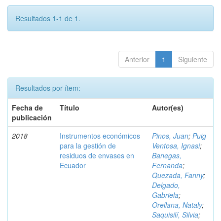
Resultados 1-1 de 1.
Anterior
1
Siguiente
Resultados por ítem:
Fecha de
Título
Autor(es)
publicación
2018
Instrumentos económicos
Pinos, Juan
;
Puig
para la gestión de
Ventosa, Ignasi
;
residuos de envases en
Banegas,
Ecuador
Fernanda
;
Quezada, Fanny
;
Delgado,
Gabriela
;
Orellana, Nataly
;
Saquisilí, Silvia
;