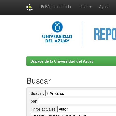
Página de inicio
Listar
Ayuda
Skip
navigation
Dspace de la Universidad del Azuay
Buscar
Buscar:
por
Filtros actuales: