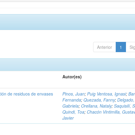
Anterior
1
Si
Autor(es)
tión de residuos de envases
Pinos, Juan
;
Puig Ventosa, Ignasi
;
Ba
Fernanda
;
Quezada, Fanny
;
Delgado,
Gabriela
;
Orellana, Nataly
;
Saquisilí, S
Quindi, Toa
;
Chacón Vintimilla, Gusta
Javier