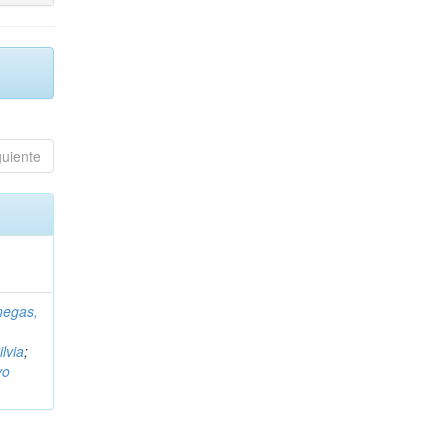
guiente
negas,
ilvia
;
vo