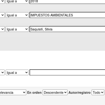
En orden
Autor/registro