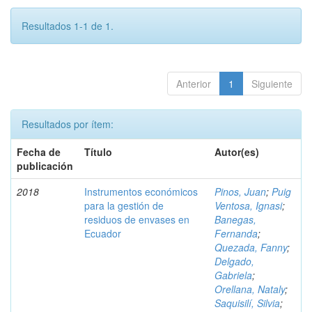
Resultados 1-1 de 1.
Anterior
1
Siguiente
Resultados por ítem:
Fecha de
Título
Autor(es)
publicación
2018
Instrumentos económicos
Pinos, Juan
;
Puig
para la gestión de
Ventosa, Ignasi
;
residuos de envases en
Banegas,
Ecuador
Fernanda
;
Quezada, Fanny
;
Delgado,
Gabriela
;
Orellana, Nataly
;
Saquisilí, Silvia
;