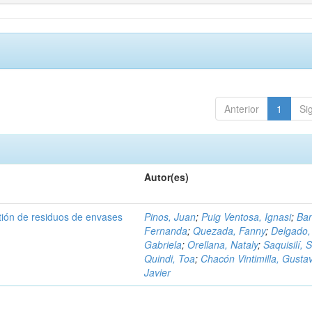
Anterior
1
Si
Autor(es)
tión de residuos de envases
Pinos, Juan
;
Puig Ventosa, Ignasi
;
Ba
Fernanda
;
Quezada, Fanny
;
Delgado,
Gabriela
;
Orellana, Nataly
;
Saquisilí, S
Quindi, Toa
;
Chacón Vintimilla, Gusta
Javier