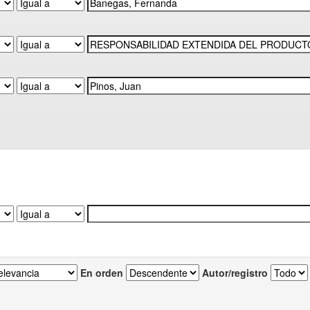
En orden
Autor/registro