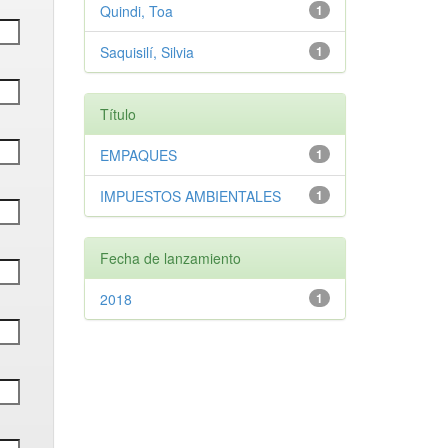
Quindi, Toa
1
Saquisilí, Silvia
1
Título
EMPAQUES
1
IMPUESTOS AMBIENTALES
1
Fecha de lanzamiento
2018
1