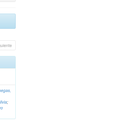
guiente
negas,
ilvia
;
vo