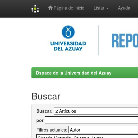
Página de inicio
Listar
Ayuda
Skip
navigation
Dspace de la Universidad del Azuay
Buscar
Buscar:
por
Filtros actuales: