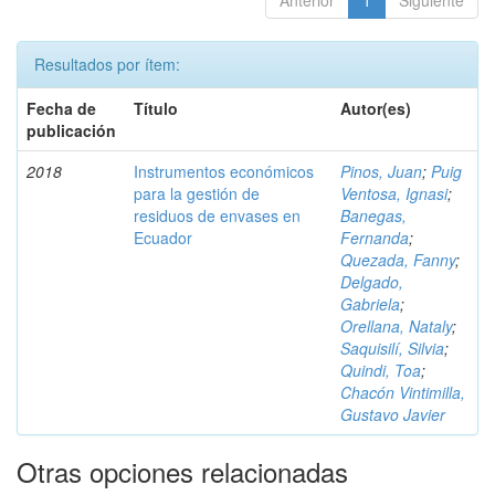
Anterior
1
Siguiente
Resultados por ítem:
Fecha de
Título
Autor(es)
publicación
2018
Instrumentos económicos
Pinos, Juan
;
Puig
para la gestión de
Ventosa, Ignasi
;
residuos de envases en
Banegas,
Ecuador
Fernanda
;
Quezada, Fanny
;
Delgado,
Gabriela
;
Orellana, Nataly
;
Saquisilí, Silvia
;
Quindi, Toa
;
Chacón Vintimilla,
Gustavo Javier
Otras opciones relacionadas