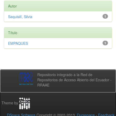
Autor
Saquisilí, Silvia
1
Título
EMPAQUES
1
Repositorio integrado a la Red de
Repositorios de Acceso Abierto del Ecuador -
RRAAE
Theme by
DSpace Software
Copyright © 2002-2013
Duraspace
-
Feedback