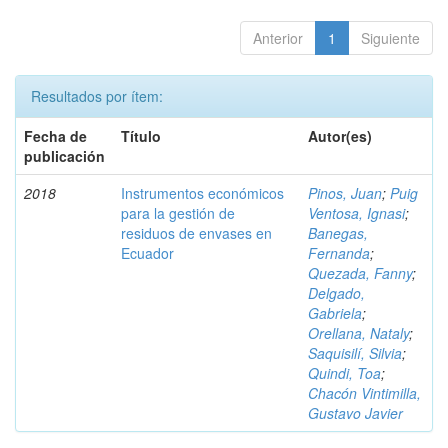
Anterior
1
Siguiente
Resultados por ítem:
Fecha de
Título
Autor(es)
publicación
2018
Instrumentos económicos
Pinos, Juan
;
Puig
para la gestión de
Ventosa, Ignasi
;
residuos de envases en
Banegas,
Ecuador
Fernanda
;
Quezada, Fanny
;
Delgado,
Gabriela
;
Orellana, Nataly
;
Saquisilí, Silvia
;
Quindi, Toa
;
Chacón Vintimilla,
Gustavo Javier