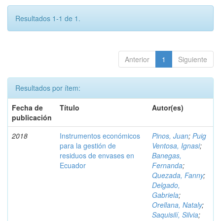
Resultados 1-1 de 1.
Anterior
1
Siguiente
Resultados por ítem:
Fecha de
Título
Autor(es)
publicación
2018
Instrumentos económicos
Pinos, Juan
;
Puig
para la gestión de
Ventosa, Ignasi
;
residuos de envases en
Banegas,
Ecuador
Fernanda
;
Quezada, Fanny
;
Delgado,
Gabriela
;
Orellana, Nataly
;
Saquisilí, Silvia
;