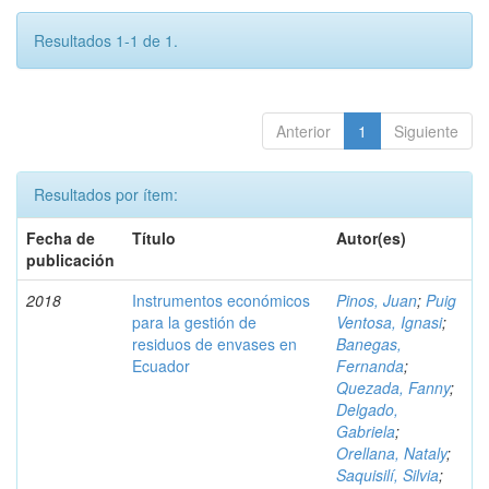
Resultados 1-1 de 1.
Anterior
1
Siguiente
Resultados por ítem:
Fecha de
Título
Autor(es)
publicación
2018
Instrumentos económicos
Pinos, Juan
;
Puig
para la gestión de
Ventosa, Ignasi
;
residuos de envases en
Banegas,
Ecuador
Fernanda
;
Quezada, Fanny
;
Delgado,
Gabriela
;
Orellana, Nataly
;
Saquisilí, Silvia
;