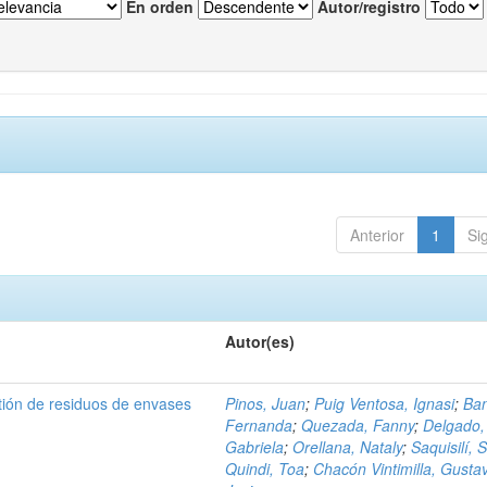
En orden
Autor/registro
Anterior
1
Si
Autor(es)
tión de residuos de envases
Pinos, Juan
;
Puig Ventosa, Ignasi
;
Ba
Fernanda
;
Quezada, Fanny
;
Delgado,
Gabriela
;
Orellana, Nataly
;
Saquisilí, S
Quindi, Toa
;
Chacón Vintimilla, Gusta