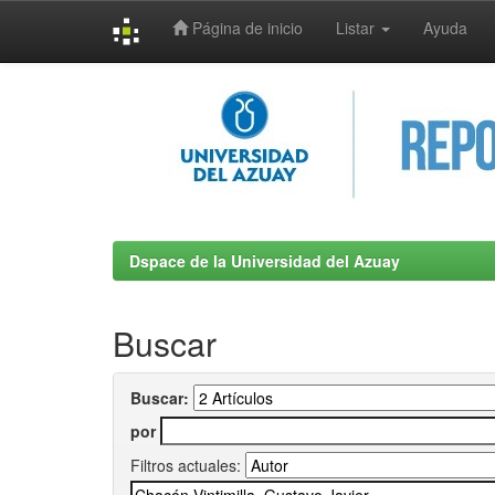
Página de inicio
Listar
Ayuda
Skip
navigation
Dspace de la Universidad del Azuay
Buscar
Buscar:
por
Filtros actuales: