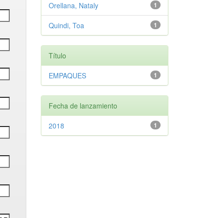
Orellana, Nataly
1
Quindi, Toa
1
Título
EMPAQUES
1
Fecha de lanzamiento
2018
1