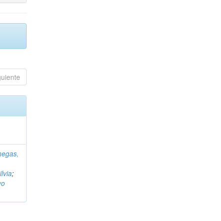
guiente
negas,
ilvia
;
vo