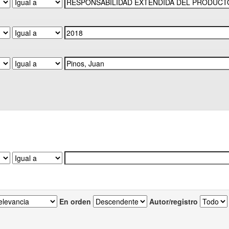
En orden
Autor/registro