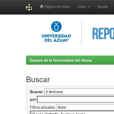
Página de inicio
Listar
Ayuda
Skip
navigation
Dspace de la Universidad del Azuay
Buscar
Buscar:
por
Filtros actuales: