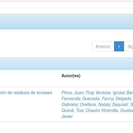
Anterior
1
Si
Autor(es)
tión de residuos de envases
Pinos, Juan
;
Puig Ventosa, Ignasi
;
Ba
Fernanda
;
Quezada, Fanny
;
Delgado,
Gabriela
;
Orellana, Nataly
;
Saquisilí, S
Quindi, Toa
;
Chacón Vintimilla, Gusta
Javier