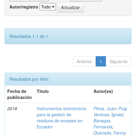
Autor/registro
Resultados 1-1 de 1.
Anterior
1
Siguiente
Resultados por ítem:
Fecha de
Título
Autor(es)
publicación
2018
Instrumentos económicos
Pinos, Juan
;
Puig
para la gestión de
Ventosa, Ignasi
;
residuos de envases en
Banegas,
Ecuador
Fernanda
;
Quezada, Fanny
;