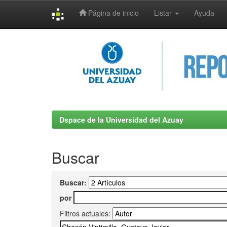
Página de inicio
Listar
Ayuda
Skip
navigation
Dspace de la Universidad del Azuay
Buscar
Buscar:
por
Filtros actuales: