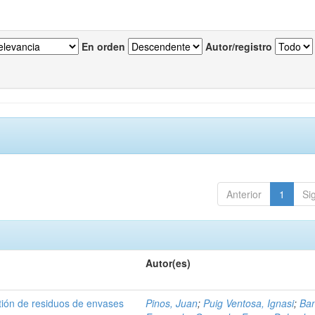
En orden
Autor/registro
Anterior
1
Si
Autor(es)
tión de residuos de envases
Pinos, Juan
;
Puig Ventosa, Ignasi
;
Ba