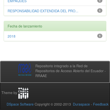
EMPAQUES
1
RESPONSABILIDAD EXTENDIDA DEL PRO...
1
Fecha de lanzamiento
2018
1
Repositorio integrado a la Red de
Repositorios de Acceso Abierto del Ecuador -
RRAAE
Theme by
DSpace Software
Copyright © 2002-2013
Duraspace
-
Feedback