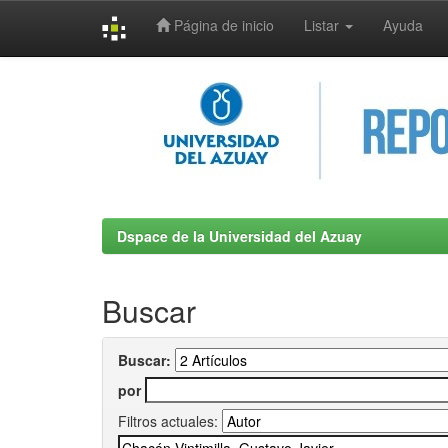
Página de inicio
Listar
Ayuda
Skip
navigation
Dspace de la Universidad del Azuay
Buscar
Buscar:
por
Filtros actuales: