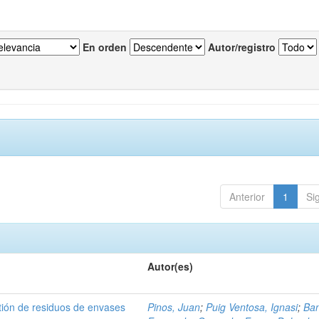
En orden
Autor/registro
Anterior
1
Si
Autor(es)
tión de residuos de envases
Pinos, Juan
;
Puig Ventosa, Ignasi
;
Ba