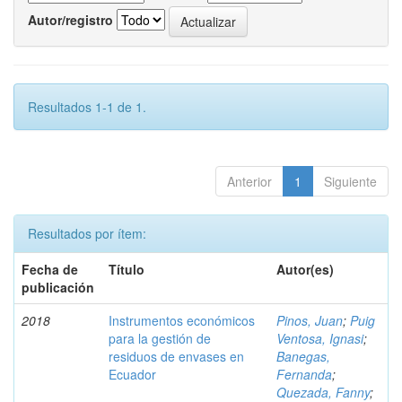
Autor/registro
Resultados 1-1 de 1.
Anterior
1
Siguiente
Resultados por ítem:
Fecha de
Título
Autor(es)
publicación
2018
Instrumentos económicos
Pinos, Juan
;
Puig
para la gestión de
Ventosa, Ignasi
;
residuos de envases en
Banegas,
Ecuador
Fernanda
;
Quezada, Fanny
;