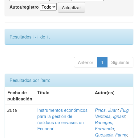
Autor/registro
Resultados 1-1 de 1.
Anterior
1
Siguiente
Resultados por ítem:
Fecha de
Título
Autor(es)
publicación
2018
Instrumentos económicos
Pinos, Juan
;
Puig
para la gestión de
Ventosa, Ignasi
;
residuos de envases en
Banegas,
Ecuador
Fernanda
;
Quezada, Fanny
;