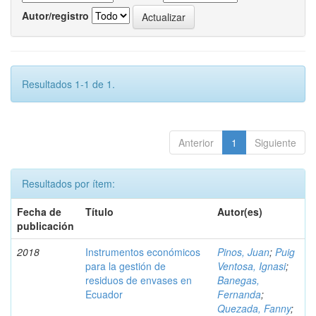
Autor/registro
Resultados 1-1 de 1.
Anterior
1
Siguiente
Resultados por ítem:
Fecha de
Título
Autor(es)
publicación
2018
Instrumentos económicos
Pinos, Juan
;
Puig
para la gestión de
Ventosa, Ignasi
;
residuos de envases en
Banegas,
Ecuador
Fernanda
;
Quezada, Fanny
;