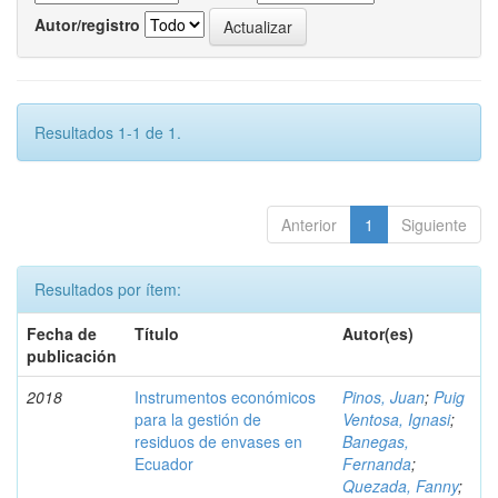
Autor/registro
Resultados 1-1 de 1.
Anterior
1
Siguiente
Resultados por ítem:
Fecha de
Título
Autor(es)
publicación
2018
Instrumentos económicos
Pinos, Juan
;
Puig
para la gestión de
Ventosa, Ignasi
;
residuos de envases en
Banegas,
Ecuador
Fernanda
;
Quezada, Fanny
;