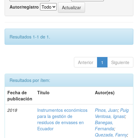
Autor/registro
Resultados 1-1 de 1.
Anterior
1
Siguiente
Resultados por ítem:
Fecha de
Título
Autor(es)
publicación
2018
Instrumentos económicos
Pinos, Juan
;
Puig
para la gestión de
Ventosa, Ignasi
;
residuos de envases en
Banegas,
Ecuador
Fernanda
;
Quezada, Fanny
;