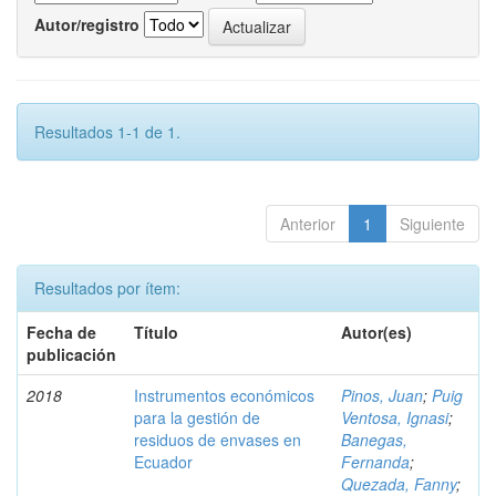
Autor/registro
Resultados 1-1 de 1.
Anterior
1
Siguiente
Resultados por ítem:
Fecha de
Título
Autor(es)
publicación
2018
Instrumentos económicos
Pinos, Juan
;
Puig
para la gestión de
Ventosa, Ignasi
;
residuos de envases en
Banegas,
Ecuador
Fernanda
;
Quezada, Fanny
;