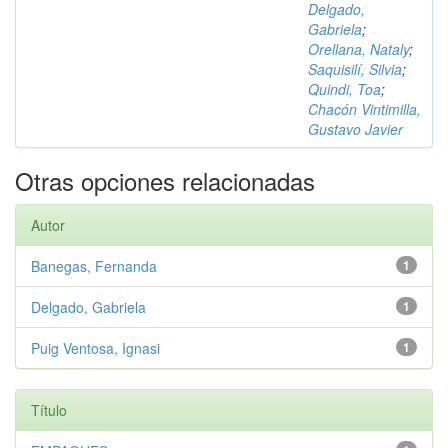
Delgado,
Gabriela
;
Orellana, Nataly
;
Saquisilí, Silvia
;
Quindi, Toa
;
Chacón Vintimilla,
Gustavo Javier
Otras opciones relacionadas
Autor
Banegas, Fernanda
1
Delgado, Gabriela
1
Puig Ventosa, Ignasi
1
Título