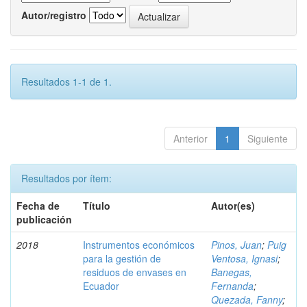
Autor/registro
Resultados 1-1 de 1.
Anterior
1
Siguiente
Resultados por ítem:
Fecha de
Título
Autor(es)
publicación
2018
Instrumentos económicos
Pinos, Juan
;
Puig
para la gestión de
Ventosa, Ignasi
;
residuos de envases en
Banegas,
Ecuador
Fernanda
;
Quezada, Fanny
;