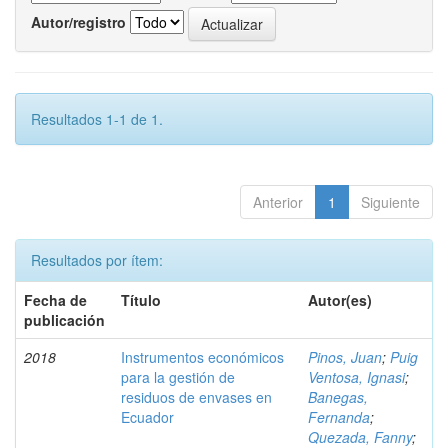
Autor/registro
Resultados 1-1 de 1.
Anterior
1
Siguiente
Resultados por ítem:
Fecha de
Título
Autor(es)
publicación
2018
Instrumentos económicos
Pinos, Juan
;
Puig
para la gestión de
Ventosa, Ignasi
;
residuos de envases en
Banegas,
Ecuador
Fernanda
;
Quezada, Fanny
;