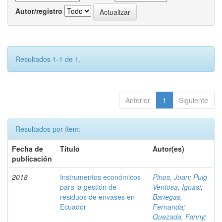
Autor/registro
Resultados 1-1 de 1.
Anterior
1
Siguiente
Resultados por ítem:
Fecha de
Título
Autor(es)
publicación
2018
Instrumentos económicos
Pinos, Juan
;
Puig
para la gestión de
Ventosa, Ignasi
;
residuos de envases en
Banegas,
Ecuador
Fernanda
;
Quezada, Fanny
;