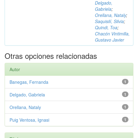
Delgado,
Gabriela
;
Orellana, Nataly
;
Saquisilí, Silvia
;
Quindi, Toa
;
Chacón Vintimilla,
Gustavo Javier
Otras opciones relacionadas
Autor
Banegas, Fernanda
1
Delgado, Gabriela
1
Orellana, Nataly
1
Puig Ventosa, Ignasi
1