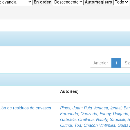
En orden
Autor/registro
Anterior
1
Si
Autor(es)
tión de residuos de envases
Pinos, Juan
;
Puig Ventosa, Ignasi
;
Ba
Fernanda
;
Quezada, Fanny
;
Delgado,
Gabriela
;
Orellana, Nataly
;
Saquisilí, S
Quindi, Toa
;
Chacón Vintimilla, Gusta