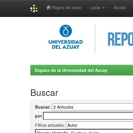
Página de inicio
Listar
Ayuda
Skip
navigation
Dspace de la Universidad del Azuay
Buscar
Buscar:
por
Filtros actuales: