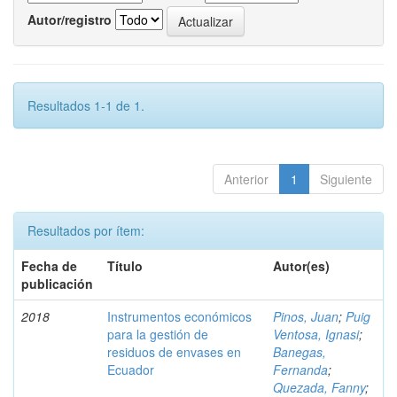
Autor/registro
Resultados 1-1 de 1.
Anterior
1
Siguiente
Resultados por ítem:
Fecha de
Título
Autor(es)
publicación
2018
Instrumentos económicos
Pinos, Juan
;
Puig
para la gestión de
Ventosa, Ignasi
;
residuos de envases en
Banegas,
Ecuador
Fernanda
;
Quezada, Fanny
;