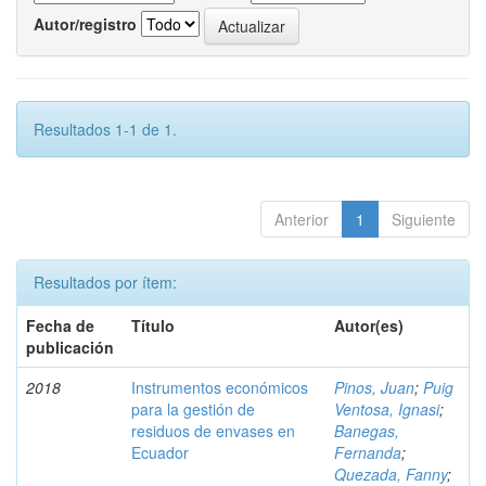
Autor/registro
Resultados 1-1 de 1.
Anterior
1
Siguiente
Resultados por ítem:
Fecha de
Título
Autor(es)
publicación
2018
Instrumentos económicos
Pinos, Juan
;
Puig
para la gestión de
Ventosa, Ignasi
;
residuos de envases en
Banegas,
Ecuador
Fernanda
;
Quezada, Fanny
;