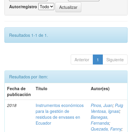
Autor/registro
Resultados 1-1 de 1.
Anterior
1
Siguiente
Resultados por ítem:
Fecha de
Título
Autor(es)
publicación
2018
Instrumentos económicos
Pinos, Juan
;
Puig
para la gestión de
Ventosa, Ignasi
;
residuos de envases en
Banegas,
Ecuador
Fernanda
;
Quezada, Fanny
;