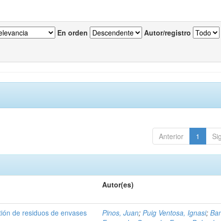
En orden
Autor/registro
Anterior
1
Si
Autor(es)
tión de residuos de envases
Pinos, Juan
;
Puig Ventosa, Ignasi
;
Ba