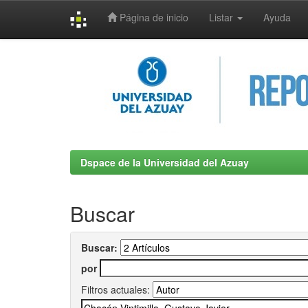
Página de inicio
Listar
Ayuda
Skip
navigation
Dspace de la Universidad del Azuay
Buscar
Buscar:
por
Filtros actuales: