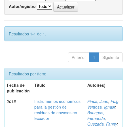
Autor/registro
Resultados 1-1 de 1.
Anterior
1
Siguiente
Resultados por ítem:
Fecha de
Título
Autor(es)
publicación
2018
Instrumentos económicos
Pinos, Juan
;
Puig
para la gestión de
Ventosa, Ignasi
;
residuos de envases en
Banegas,
Ecuador
Fernanda
;
Quezada, Fanny
;