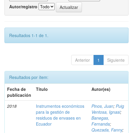
Autor/registro
Resultados 1-1 de 1.
Anterior
1
Siguiente
Resultados por ítem:
Fecha de
Título
Autor(es)
publicación
2018
Instrumentos económicos
Pinos, Juan
;
Puig
para la gestión de
Ventosa, Ignasi
;
residuos de envases en
Banegas,
Ecuador
Fernanda
;
Quezada, Fanny
;