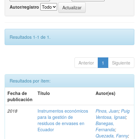
Autor/registro
Resultados 1-1 de 1.
Anterior
1
Siguiente
Resultados por ítem:
Fecha de
Título
Autor(es)
publicación
2018
Instrumentos económicos
Pinos, Juan
;
Puig
para la gestión de
Ventosa, Ignasi
;
residuos de envases en
Banegas,
Ecuador
Fernanda
;
Quezada, Fanny
;