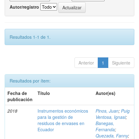
Autor/registro
Resultados 1-1 de 1.
Anterior
1
Siguiente
Resultados por ítem:
Fecha de
Título
Autor(es)
publicación
2018
Instrumentos económicos
Pinos, Juan
;
Puig
para la gestión de
Ventosa, Ignasi
;
residuos de envases en
Banegas,
Ecuador
Fernanda
;
Quezada, Fanny
;