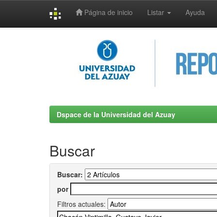
Página de inicio
Listar
Ayuda
Skip
navigation
Dspace de la Universidad del Azuay
Buscar
Buscar:
por
Filtros actuales: