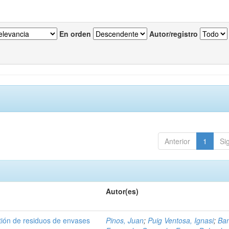
En orden
Autor/registro
Anterior
1
Si
Autor(es)
tión de residuos de envases
Pinos, Juan
;
Puig Ventosa, Ignasi
;
Ba