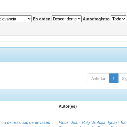
En orden
Autor/registro
Anterior
1
Si
Autor(es)
tión de residuos de envases
Pinos, Juan
;
Puig Ventosa, Ignasi
;
Ba