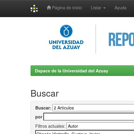
Página de inicio
Listar
Ayuda
Skip
navigation
Dspace de la Universidad del Azuay
Buscar
Buscar:
por
Filtros actuales: