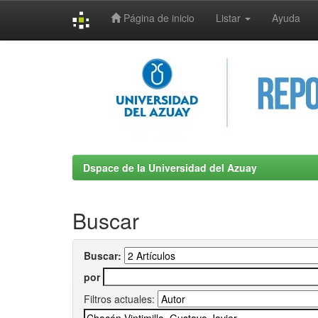
Página de inicio
Listar
Ayuda
Skip
navigation
Dspace de la Universidad del Azuay
Buscar
Buscar:
por
Filtros actuales: