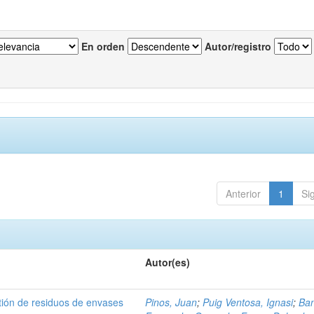
En orden
Autor/registro
Anterior
1
Si
Autor(es)
tión de residuos de envases
Pinos, Juan
;
Puig Ventosa, Ignasi
;
Ba