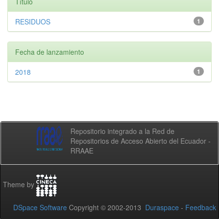
Título
RESIDUOS
1
Fecha de lanzamiento
2018
1
Repositorio integrado a la Red de
Repositorios de Acceso Abierto del Ecuador -
RRAAE
Theme by
DSpace Software
Copyright © 2002-2013
Duraspace
-
Feedback