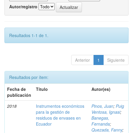
Autor/registro
Resultados 1-1 de 1.
Anterior
1
Siguiente
Resultados por ítem:
Fecha de
Título
Autor(es)
publicación
2018
Instrumentos económicos
Pinos, Juan
;
Puig
para la gestión de
Ventosa, Ignasi
;
residuos de envases en
Banegas,
Ecuador
Fernanda
;
Quezada, Fanny
;