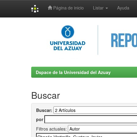
Página de inicio
Listar
Ayuda
Skip
navigation
Dspace de la Universidad del Azuay
Buscar
Buscar:
por
Filtros actuales: