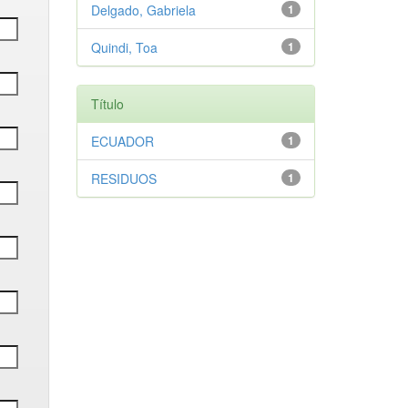
Delgado, Gabriela
1
Quindi, Toa
1
Título
ECUADOR
1
RESIDUOS
1