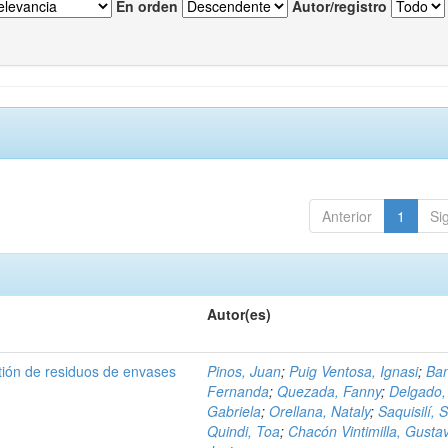
En orden
Autor/registro
Anterior
1
Si
Autor(es)
tión de residuos de envases
Pinos, Juan
;
Puig Ventosa, Ignasi
;
Ba
Fernanda
;
Quezada, Fanny
;
Delgado,
Gabriela
;
Orellana, Nataly
;
Saquisilí, S
Quindi, Toa
;
Chacón Vintimilla, Gusta