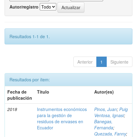
Autor/registro
Resultados 1-1 de 1.
Anterior
1
Siguiente
Resultados por ítem:
Fecha de
Título
Autor(es)
publicación
2018
Instrumentos económicos
Pinos, Juan
;
Puig
para la gestión de
Ventosa, Ignasi
;
residuos de envases en
Banegas,
Ecuador
Fernanda
;
Quezada, Fanny
;