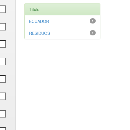
Título
ECUADOR
1
RESIDUOS
1