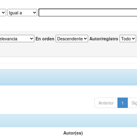
En orden
Autor/registro
Anterior
1
Si
Autor(es)