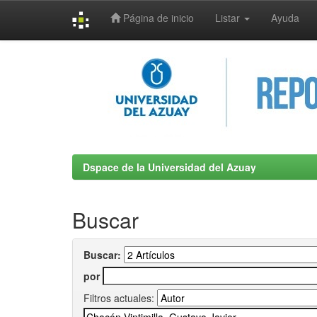
Página de inicio
Listar
Ayuda
Skip
navigation
Dspace de la Universidad del Azuay
Buscar
Buscar:
por
Filtros actuales: