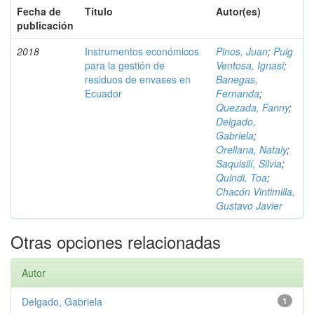
Fecha de
Título
Autor(es)
publicación
2018
Instrumentos económicos
Pinos, Juan
;
Puig
para la gestión de
Ventosa, Ignasi
;
residuos de envases en
Banegas,
Ecuador
Fernanda
;
Quezada, Fanny
;
Delgado,
Gabriela
;
Orellana, Nataly
;
Saquisilí, Silvia
;
Quindi, Toa
;
Chacón Vintimilla,
Gustavo Javier
Otras opciones relacionadas
Autor
Delgado, Gabriela
1