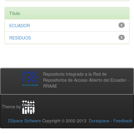
Título
ECUADOR
1
RESIDUOS
1
Repositorio integrado a la Red de
Repositorios de Acceso Abierto del Ecuador -
RRAAE
Theme by
DSpace Software
Copyright © 2002-2013
Duraspace
-
Feedback