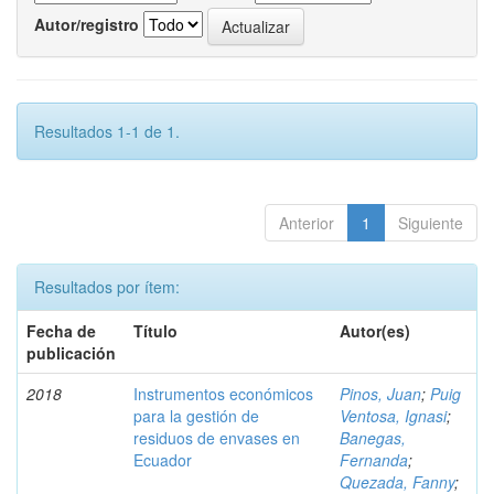
Autor/registro
Resultados 1-1 de 1.
Anterior
1
Siguiente
Resultados por ítem:
Fecha de
Título
Autor(es)
publicación
2018
Instrumentos económicos
Pinos, Juan
;
Puig
para la gestión de
Ventosa, Ignasi
;
residuos de envases en
Banegas,
Ecuador
Fernanda
;
Quezada, Fanny
;